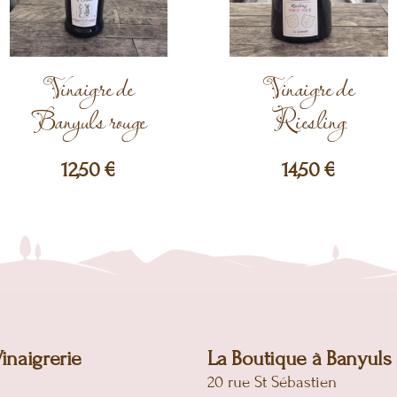
Vinaigre de
Vinaigre de
Banyuls rouge
Riesling
12,50
€
14,50
€
Vinaigrerie
La Boutique à Banyuls
20 rue St Sébastien