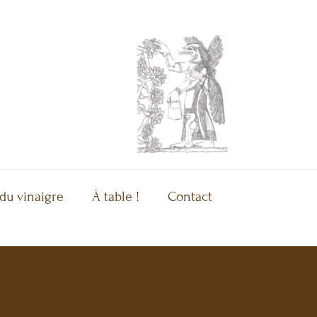
 du vinaigre
À table !
Contact